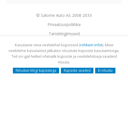
© Salome Auto AS 2008-2033
Privaatsuspoliitika
Tarnetingimused
Garantii
Kasutame oma veebilehel küpsiseid (
rohkem infot
). Meie
veebilehe kasutamist jätkates nõustute küpsiste kasutamisega.
Utiliseerimine
Teil on igal hetkel võimalik küpsiste ja veebilehitseja seadeid
Sisukaart
muuta.
Webmail
Nõustun kõigi küpsistega
Küpsiste seaded
Ei nõustu