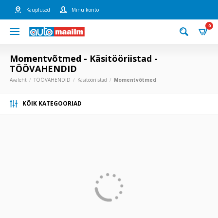
Kauplused
Minu konto
0
Momentvõtmed - Käsitööriistad -
TÖÖVAHENDID
Avaleht
TÖÖVAHENDID
Käsitööriistad
Momentvõtmed