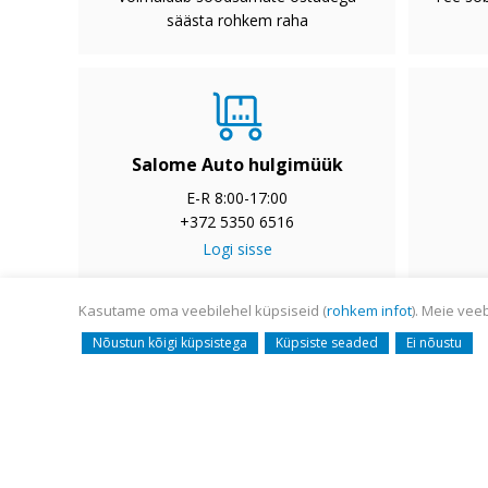
säästa rohkem raha
Salome Auto hulgimüük
E-R 8:00-17:00
+372 5350 6516
Logi sisse
Kasutame oma veebilehel küpsiseid (
rohkem infot
). Meie vee
© Salome Auto AS 2008-
Nõustun kõigi küpsistega
Küpsiste seaded
Ei nõustu