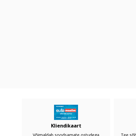
Kliendikaart
Võimaldab soodsamate ostudega
Tee sõb