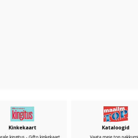
Kinkekaart
Kataloogid
rale kingitus - Gifto kinkekaart
Vaata meie top pakkumi