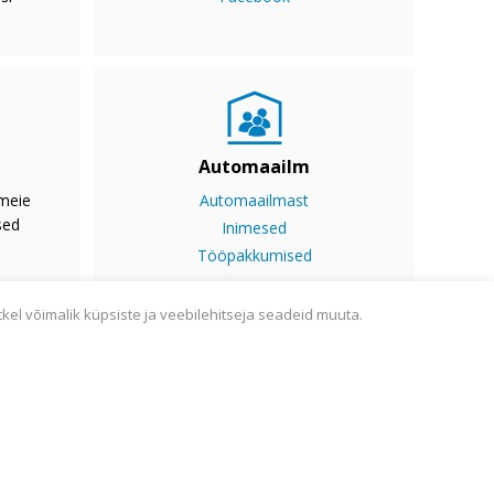
Automaailm
 meie
Automaailmast
sed
Inimesed
Tööpakkumised
tkel võimalik küpsiste ja veebilehitseja seadeid muuta.
ine
Sisukaart
Webmail