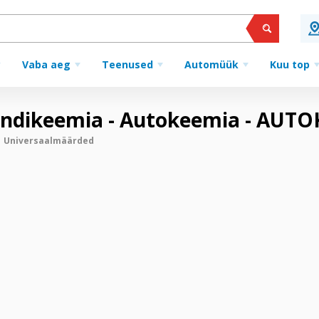
Vaba aeg
Teenused
Automüük
Kuu top
ondikeemia - Autokeemia - AUT
Universaalmäärded