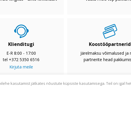
Klienditugi
Koostööpartnerid
E-R 8:00 - 17:00
Järelmaksu võimalused ja
tel +372 5350 6516
partnerite head pakkumi
Kirjuta meile
bilehe kasutamist jätkates nõustute küpsiste kasutamisega. Teil on igal he
2033
Privaatsuspoliitika
Tarnetingimused
Garantii
Utiliseerim