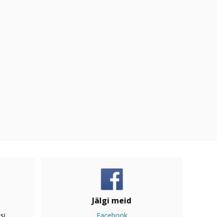
Jälgi meid
si
Facebook