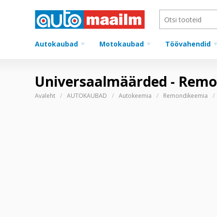
Autokaubad
Motokaubad
Töövahendid
Universaalmäärded - Rem
Avaleht
AUTOKAUBAD
Autokeemia
Remondikeemia