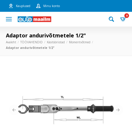
Kauplused
Minu konto
0
Adaptor andurivõtmetele 1/2"
Avaleht
TÖÖVAHENDID
Käsitööriistad
Momentvõtmed
Adaptor andurivõtmetele 1/2"