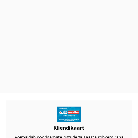
Kliendikaart
Võimaldab soodsamate ostudega säästa rohkem raha