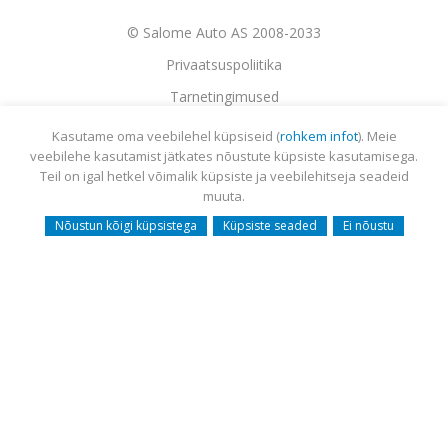
© Salome Auto AS 2008-2033
Privaatsuspoliitika
Tarnetingimused
Garantii
Kasutame oma veebilehel küpsiseid (
rohkem infot
). Meie
veebilehe kasutamist jätkates nõustute küpsiste kasutamisega.
Utiliseerimine
Teil on igal hetkel võimalik küpsiste ja veebilehitseja seadeid
Sisukaart
muuta.
Webmail
Nõustun kõigi küpsistega
Küpsiste seaded
Ei nõustu