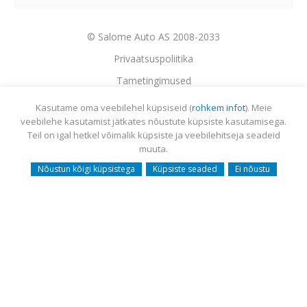
© Salome Auto AS 2008-2033
Privaatsuspoliitika
Tarnetingimused
Garantii
Utiliseerimine
Sisukaart
Webmail
Kasutame oma veebilehel küpsiseid (
rohkem infot
). Meie
veebilehe kasutamist jätkates nõustute küpsiste kasutamisega.
Teil on igal hetkel võimalik küpsiste ja veebilehitseja seadeid
muuta.
Nõustun kõigi küpsistega
Küpsiste seaded
Ei nõustu