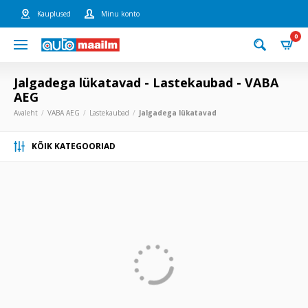
Kauplused
Minu konto
0
Jalgadega lükatavad - Lastekaubad - VABA
AEG
Avaleht
VABA AEG
Lastekaubad
Jalgadega lükatavad