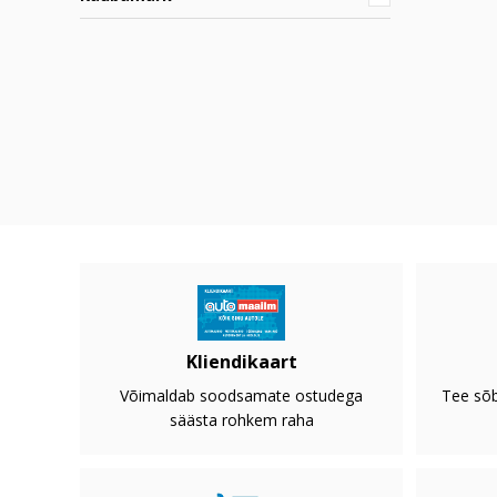
Kliendikaart
Võimaldab soodsamate ostudega
Tee sõb
säästa rohkem raha