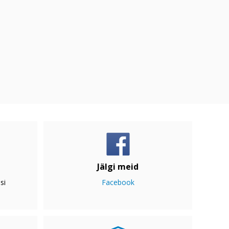
Jälgi meid
si
Facebook