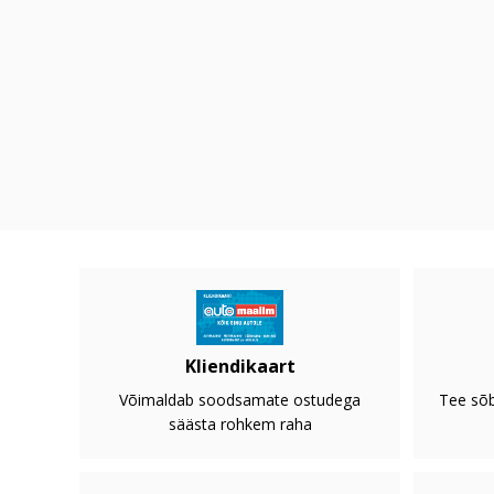
Kliendikaart
Võimaldab soodsamate ostudega
Tee sõb
säästa rohkem raha