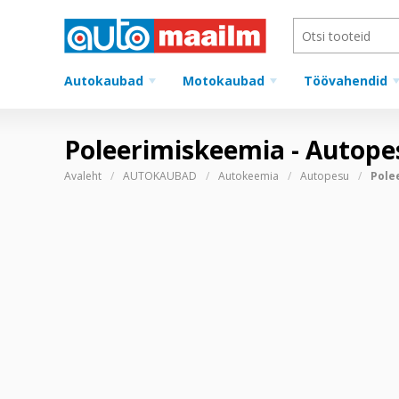
Autokaubad
Motokaubad
Töövahendid
Poleerimiskeemia - Autop
Avaleht
AUTOKAUBAD
Autokeemia
Autopesu
Pole