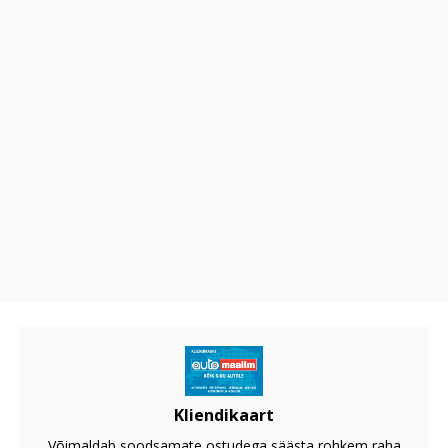
Kliendikaart
Võimaldab soodsamate ostudega säästa rohkem raha