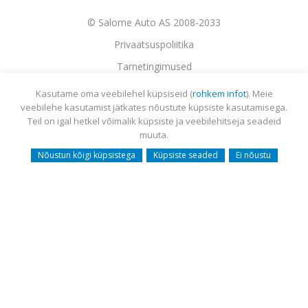
© Salome Auto AS 2008-2033
Privaatsuspoliitika
Tarnetingimused
Garantii
Kasutame oma veebilehel küpsiseid (
rohkem infot
). Meie
veebilehe kasutamist jätkates nõustute küpsiste kasutamisega.
Utiliseerimine
Teil on igal hetkel võimalik küpsiste ja veebilehitseja seadeid
Sisukaart
muuta.
Webmail
Nõustun kõigi küpsistega
Küpsiste seaded
Ei nõustu