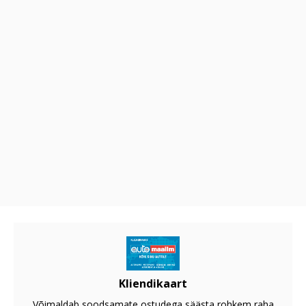
Kliendikaart
Võimaldab soodsamate ostudega säästa rohkem raha