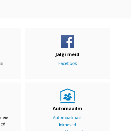
Jälgi meid
si
Facebook
Automaailm
 meie
Automaailmast
sed
Inimesed