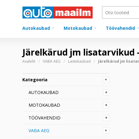
Autokaubad
Motokaubad
Töövahendid
Järelkärud jm lisatarvikud
Avaleht
VABA AEG
Lastekaubad
Järelkärud jm lisata