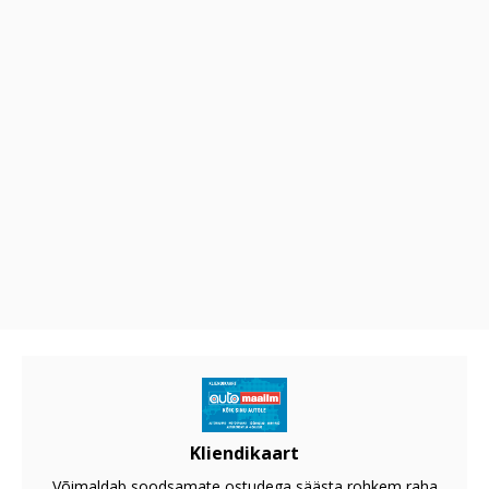
Kliendikaart
Võimaldab soodsamate ostudega säästa rohkem raha