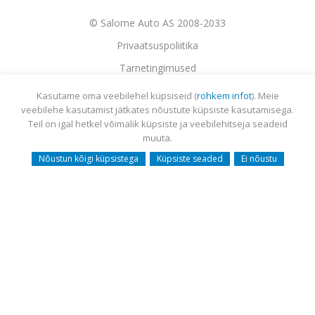
© Salome Auto AS 2008-2033
Privaatsuspoliitika
Tarnetingimused
Garantii
Kasutame oma veebilehel küpsiseid (
rohkem infot
). Meie
veebilehe kasutamist jätkates nõustute küpsiste kasutamisega.
Utiliseerimine
Teil on igal hetkel võimalik küpsiste ja veebilehitseja seadeid
Sisukaart
muuta.
Webmail
Nõustun kõigi küpsistega
Küpsiste seaded
Ei nõustu