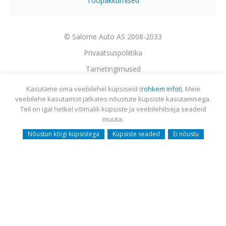
Tööpakkumised
© Salome Auto AS 2008-2033
Privaatsuspoliitika
Tarnetingimused
Garantii
Kasutame oma veebilehel küpsiseid (
rohkem infot
). Meie
veebilehe kasutamist jätkates nõustute küpsiste kasutamisega.
Utiliseerimine
Teil on igal hetkel võimalik küpsiste ja veebilehitseja seadeid
Sisukaart
muuta.
Webmail
Nõustun kõigi küpsistega
Küpsiste seaded
Ei nõustu