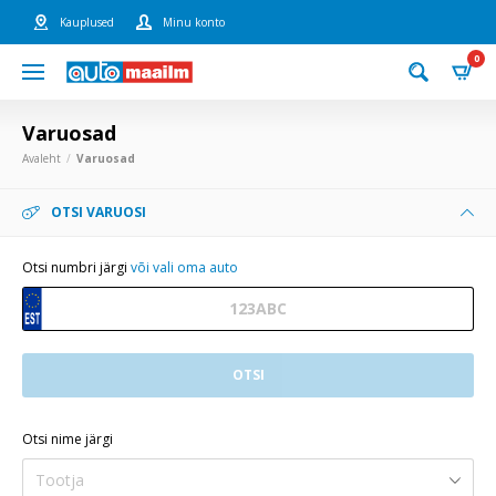
Kauplused
Minu konto
0
Varuosad
Avaleht
Varuosad
OTSI VARUOSI
Otsi numbri järgi
või vali oma auto
OTSI
Otsi nime järgi