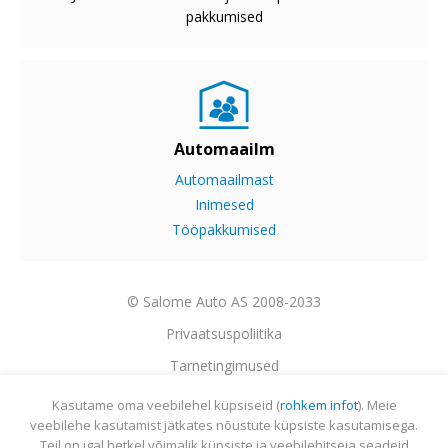
pakkumised
Automaailm
Automaailmast
Inimesed
Tööpakkumised
© Salome Auto AS 2008-2033
Privaatsuspoliitika
Tarnetingimused
Garantii
Kasutame oma veebilehel küpsiseid (
rohkem infot
). Meie
veebilehe kasutamist jätkates nõustute küpsiste kasutamisega.
Utiliseerimine
Teil on igal hetkel võimalik küpsiste ja veebilehitseja seadeid