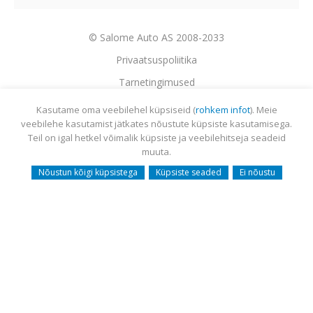
© Salome Auto AS 2008-2033
Privaatsuspoliitika
Tarnetingimused
Garantii
Utiliseerimine
Sisukaart
Webmail
Kasutame oma veebilehel küpsiseid (
rohkem infot
). Meie
veebilehe kasutamist jätkates nõustute küpsiste kasutamisega.
Teil on igal hetkel võimalik küpsiste ja veebilehitseja seadeid
muuta.
Nõustun kõigi küpsistega
Küpsiste seaded
Ei nõustu