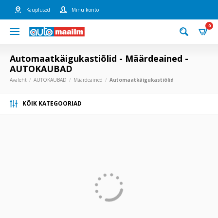
Kauplused
Minu konto
0
Automaatkäigukastiõlid - Määrdeained -
AUTOKAUBAD
Avaleht
AUTOKAUBAD
Määrdeained
Automaatkäigukastiõlid