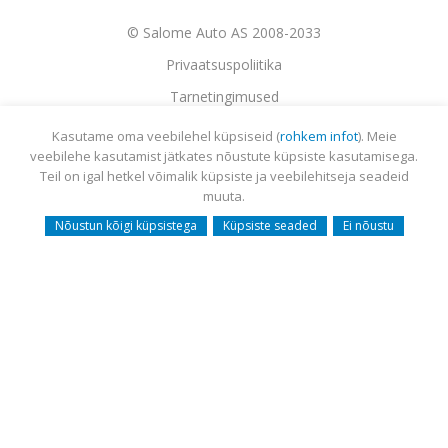
© Salome Auto AS 2008-2033
Privaatsuspoliitika
Tarnetingimused
Garantii
Kasutame oma veebilehel küpsiseid (
rohkem infot
). Meie
veebilehe kasutamist jätkates nõustute küpsiste kasutamisega.
Utiliseerimine
Teil on igal hetkel võimalik küpsiste ja veebilehitseja seadeid
Sisukaart
muuta.
Webmail
Nõustun kõigi küpsistega
Küpsiste seaded
Ei nõustu