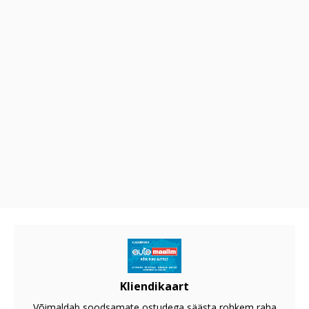
Kliendikaart
Võimaldab soodsamate ostudega säästa rohkem raha