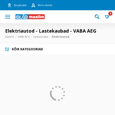
Kauplused
Minu konto
0
Elektriautod - Lastekaubad - VABA AEG
Avaleht
VABA AEG
Lastekaubad
Elektriautod