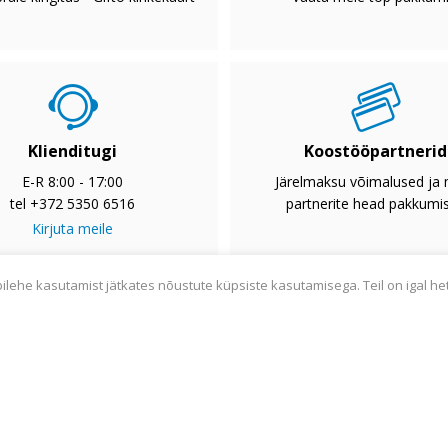
Klienditugi
Koostööpartnerid
E-R 8:00 - 17:00
Järelmaksu võimalused ja
tel +372 5350 6516
partnerite head pakkumi
Kirjuta meile
bilehe kasutamist jätkates nõustute küpsiste kasutamisega. Teil on igal he
2033
Privaatsuspoliitika
Tarnetingimused
Garantii
Utiliseerim