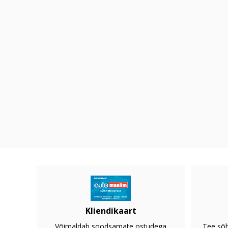
Kliendikaart
Võimaldab soodsamate ostudega
Tee sõb