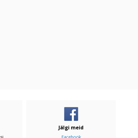
Jälgi meid
si
Facebook