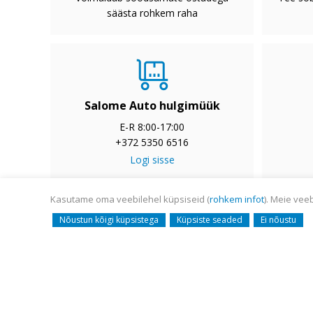
säästa rohkem raha
Salome Auto hulgimüük
E-R 8:00-17:00
+372 5350 6516
Logi sisse
Kasutame oma veebilehel küpsiseid (
rohkem infot
). Meie vee
© Salome Auto AS 2008-
Nõustun kõigi küpsistega
Küpsiste seaded
Ei nõustu