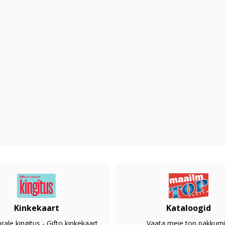
Kinkekaart
Kataloogid
rale kingitus - Gifto kinkekaart
Vaata meie top pakkumi