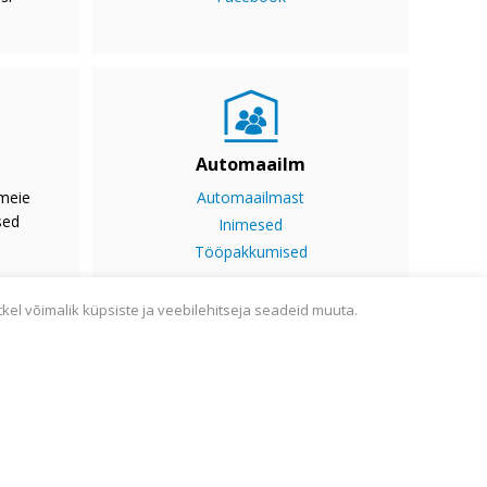
Automaailm
 meie
Automaailmast
sed
Inimesed
Tööpakkumised
tkel võimalik küpsiste ja veebilehitseja seadeid muuta.
ine
Sisukaart
Webmail