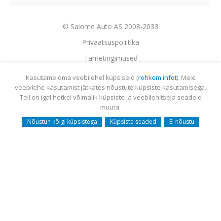
© Salome Auto AS 2008-2033
Privaatsuspoliitika
Tarnetingimused
Garantii
Kasutame oma veebilehel küpsiseid (
rohkem infot
). Meie
veebilehe kasutamist jätkates nõustute küpsiste kasutamisega.
Utiliseerimine
Teil on igal hetkel võimalik küpsiste ja veebilehitseja seadeid
Sisukaart
muuta.
Webmail
Nõustun kõigi küpsistega
Küpsiste seaded
Ei nõustu