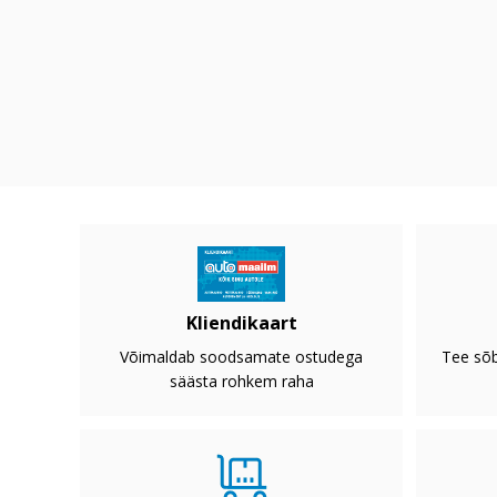
Kliendikaart
Võimaldab soodsamate ostudega
Tee sõb
säästa rohkem raha