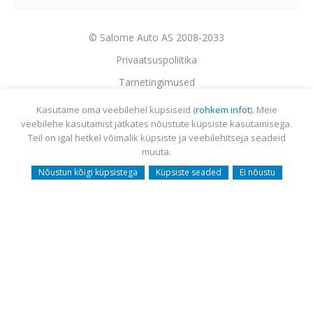
© Salome Auto AS 2008-2033
Privaatsuspoliitika
Tarnetingimused
Garantii
Utiliseerimine
Sisukaart
Webmail
Kasutame oma veebilehel küpsiseid (
rohkem infot
). Meie
veebilehe kasutamist jätkates nõustute küpsiste kasutamisega.
Teil on igal hetkel võimalik küpsiste ja veebilehitseja seadeid
muuta.
Nõustun kõigi küpsistega
Küpsiste seaded
Ei nõustu