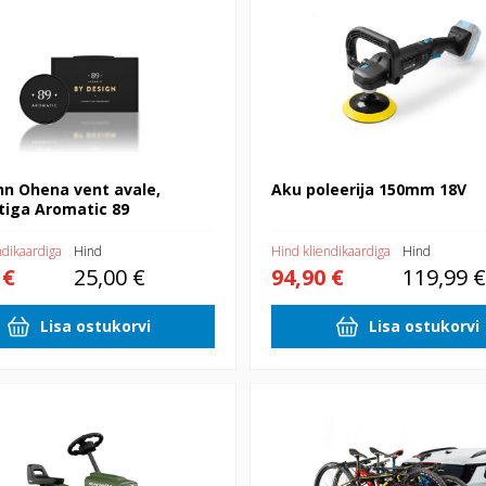
hn Ohena vent avale,
Aku poleerija 150mm 18V
iga Aromatic 89
ndikaardiga
Hind
Hind kliendikaardiga
Hind
 €
25,00 €
94,90 €
119,99 €
Lisa ostukorvi
Lisa ostukorvi
 Berg Buzzy Sahara
Rattahoidja konksule Frame 4 rat