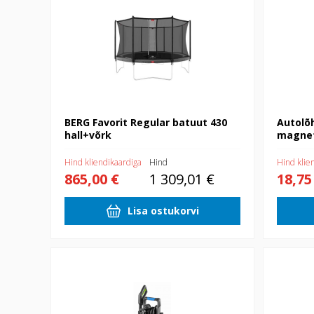
BERG Favorit Regular batuut 430
Autolõ
hall+võrk
magnet
Hind kliendikaardiga
Hind
Hind klie
865,00 €
1 309,01 €
18,75
Lisa ostukorvi
Survepesur 180bar 2400W
Pedaalkart