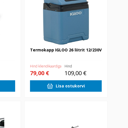
Termokapp IGLOO 26 liitrit 12/230V
Hind kliendikaardiga
Hind
79,00 €
109,00 €
Lisa ostukorvi
ast
Rattahoidja Cruz Criterium katusele