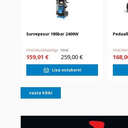
Survepesur 180bar 2400W
Pedaal
Hind kliendikaardiga
Hind
Hind klie
159,01 €
259,00 €
168,0
Lisa ostukorvi
vaata kõiki