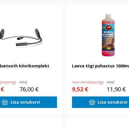
ooth kiivrikomplekt
Laeva tiigi puhastus 1000ml
luetooth kiivrikomplekt
Laeva tiigi puhastus 1000m
ndikaardiga
Hind
Hind kliendikaardiga
Hind
 €
76,00 €
9,52 €
11,90 €
Lisa ostukorvi
Lisa ostukorvi
16-450cm seebidosaatoriga
Kuivatusvaha Rain Drop Bazooka
arrega
300ml