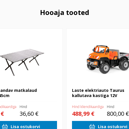
Hooaja tooted
av matkalaud 90x60x45cm
Laste elektriauto Taurus kallutava
12V
andav matkalaud
Laste elektriauto Taurus
45cm
kallutava kastiga 12V
ndikaardiga
Hind
Hind kliendikaardiga
Hind
 €
36,60 €
488,99 €
800,00 €
Lisa ostukorvi
Lisa ostukorvi