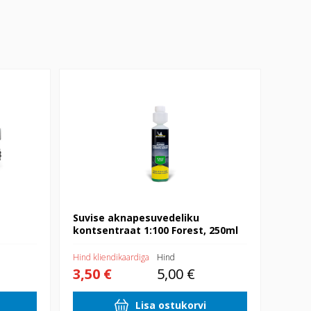
 kastiga
Suvise aknapesuvedeliku kontsentraat 1:100
Forest, 250ml
Suvise aknapesuvedeliku
kontsentraat 1:100 Forest, 250ml
Hind kliendikaardiga
Hind
3,50 €
5,00 €
Lisa ostukorvi