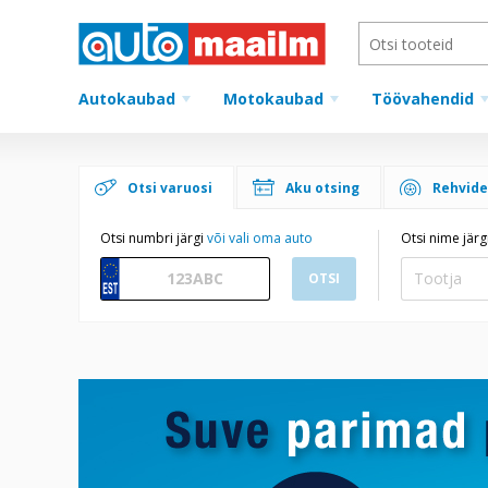
Autokaubad
Motokaubad
Töövahendid
Otsi varuosi
Aku otsing
Rehvide
Otsi numbri järgi
või vali oma auto
Otsi nime järg
OTSI