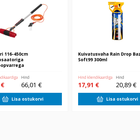
ri 116-450cm
Kuivatusvaha Rain Drop Ba
osaatoriga
Soft99 300ml
oopvarrega
ndikaardiga
Hind
Hind kliendikaardiga
Hind
 €
66,01 €
17,91 €
20,89 €
Lisa ostukorvi
Lisa ostukorvi