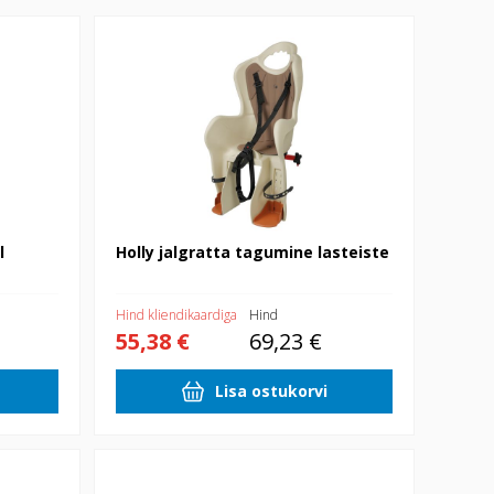
Holly jalgratta tagumine lasteiste
l
Holly jalgratta tagumine lasteiste
Hind kliendikaardiga
Hind
55,38 €
69,23 €
Lisa ostukorvi
 Soft99
Rehvivaha must Soft99 170g