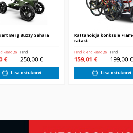
kart Berg Buzzy Sahara
Rattahoidja konksule Fram
ratast
ndikaardiga
Hind
Hind kliendikaardiga
Hind
0 €
250,00 €
159,01 €
199,00 €
Lisa ostukorvi
Lisa ostukorvi