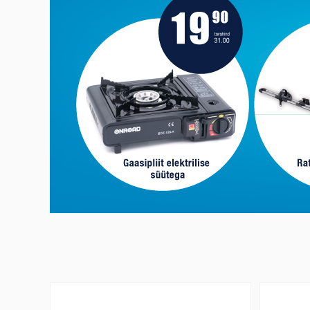
BERG Favorit Regular batuut 430 hall+võrk
Autolõhn O
Aromatic 8