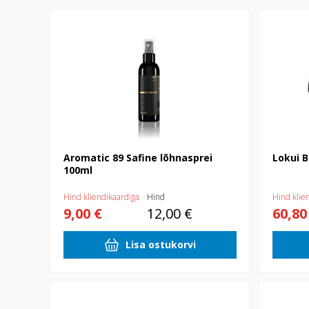
Aromatic 89 Safine lõhnasprei 100ml
Lokui Bluet
Aromatic 89 Safine lõhnasprei
Lokui B
100ml
Hind kliendikaardiga
Hind
Hind klie
9,00 €
12,00 €
60,80
Lisa ostukorvi
BERG Sports Ultim Favorit InGround 410cm
Pesuhari 1
teleskoopv