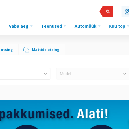
Vaba aeg
Teenused
Automüük
Kuu top
 otsing
Mattide otsing
i
Mudel