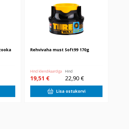
zooka
Rehvivaha must Soft99 170g
Hind kliendikaardiga
Hind
19,51 €
22,90 €
Lisa ostukorvi