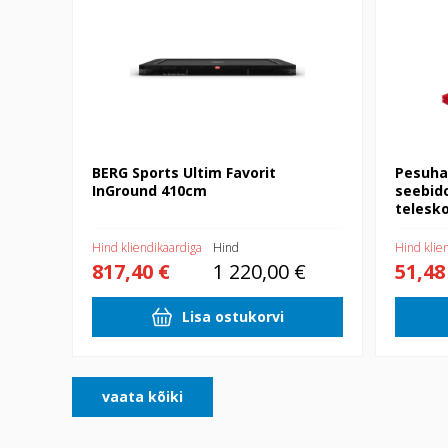
BERG Sports Ultim Favorit
Pesuha
InGround 410cm
seebid
telesk
Hind kliendikaardiga
Hind
Hind klie
817,40 €
1 220,00 €
51,48
Lisa ostukorvi
vaata kõiki