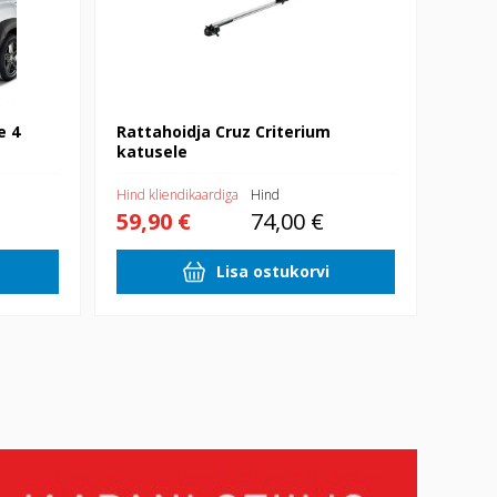
e 4
Rattahoidja Cruz Criterium
katusele
Hind kliendikaardiga
Hind
59,90 €
74,00 €
Lisa ostukorvi