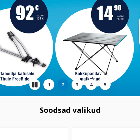
1
2
3
4
5
Soodsad valikud
hena vent avale, magnetiga
Aku poleerija 150mm 18V
9