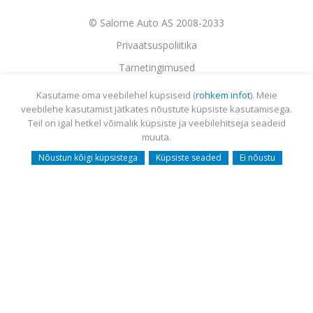
© Salome Auto AS 2008-2033
Privaatsuspoliitika
Tarnetingimused
Garantii
Utiliseerimine
Sisukaart
Webmail
Kasutame oma veebilehel küpsiseid (
rohkem infot
). Meie
veebilehe kasutamist jätkates nõustute küpsiste kasutamisega.
Teil on igal hetkel võimalik küpsiste ja veebilehitseja seadeid
muuta.
Nõustun kõigi küpsistega
Küpsiste seaded
Ei nõustu