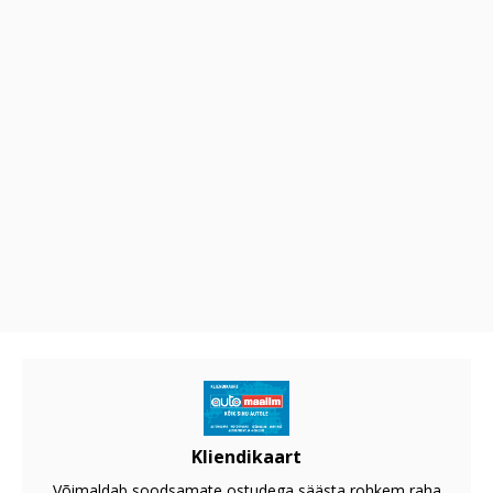
Kliendikaart
Võimaldab soodsamate ostudega säästa rohkem raha