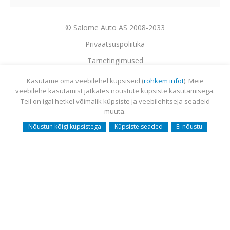
© Salome Auto AS 2008-2033
Privaatsuspoliitika
Tarnetingimused
Garantii
Kasutame oma veebilehel küpsiseid (
rohkem infot
). Meie
veebilehe kasutamist jätkates nõustute küpsiste kasutamisega.
Utiliseerimine
Teil on igal hetkel võimalik küpsiste ja veebilehitseja seadeid
Sisukaart
muuta.
Webmail
Nõustun kõigi küpsistega
Küpsiste seaded
Ei nõustu