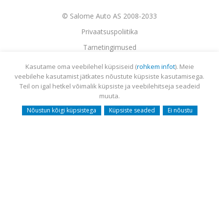
© Salome Auto AS 2008-2033
Privaatsuspoliitika
Tarnetingimused
Garantii
Kasutame oma veebilehel küpsiseid (
rohkem infot
). Meie
veebilehe kasutamist jätkates nõustute küpsiste kasutamisega.
Utiliseerimine
Teil on igal hetkel võimalik küpsiste ja veebilehitseja seadeid
Sisukaart
muuta.
Webmail
Nõustun kõigi küpsistega
Küpsiste seaded
Ei nõustu