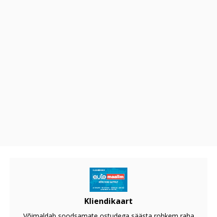
Kliendikaart
Võimaldab soodsamate ostudega säästa rohkem raha