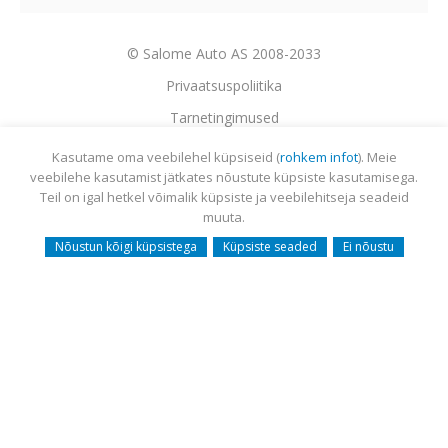
© Salome Auto AS 2008-2033
Privaatsuspoliitika
Tarnetingimused
Garantii
Kasutame oma veebilehel küpsiseid (
rohkem infot
). Meie
veebilehe kasutamist jätkates nõustute küpsiste kasutamisega.
Utiliseerimine
Teil on igal hetkel võimalik küpsiste ja veebilehitseja seadeid
Sisukaart
muuta.
Webmail
Nõustun kõigi küpsistega
Küpsiste seaded
Ei nõustu