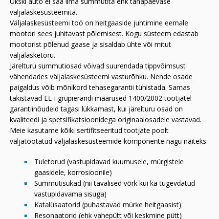
Ükski auto ei saa ilma summutita ehk tänapäevase
väljalaskesüsteemita.
Väljalaskesüsteemi töö on heitgaaside juhtimine eemale
mootori sees juhitavast põlemisest. Kogu süsteem edastab
mootorist põlenud gaase ja sisaldab ühte või mitut
väljalasketoru.
Järelturu summutiosad võivad suurendada tippvõimsust
vähendades väljalaskesüsteemi vasturõhku. Nende osade
paigaldus võib mõnikord tehasegarantii tühistada. Samas
takistavad EL-i grupierandi määrused 1400/2002 tootjatel
garantiinõudeid tagasi lükkamast, kui järelturu osad on
kvaliteedi ja spetsifikatsioonidega originaalosadele vastavad.
Meie kasutame kõiki sertifitseeritud tootjate poolt
väljatöötatud väljalaskesüsteemide komponente nagu näiteks:
Tuletorud (vastupidavad kuumusele, mürgistele
gaasidele, korrosioonile)
Summutisukad (nii tavalised võrk kui ka tugevdatud
vastupidavama sisuga)
Katalüsaatorid (puhastavad mürke heitgaasist)
Resonaatorid (ehk vahepütt või keskmine pütt)