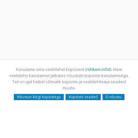
Kasutame oma veebilehel küpsiseid (
rohkem infot
). Meie
veebilehe kasutamist jätkates nõustute küpsiste kasutamisega.
Teil on igal hetkel võimalik küpsiste ja veebilehitseja seadeid
muuta.
Nõustun kõigi küpsistega
Küpsiste seaded
Ei nõustu