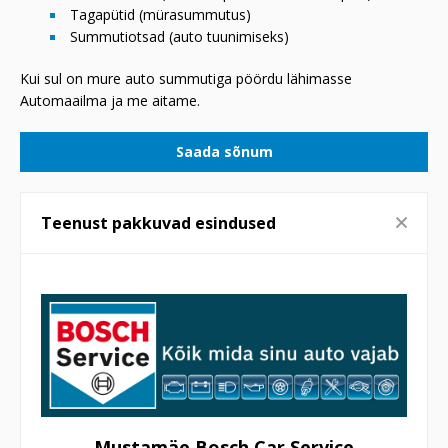
Tagapütid (mürasummutus)
Summutiotsad (auto tuunimiseks)
Kui sul on mure auto summutiga pöördu lähimasse
Automaailma ja me aitame.
Saada sõnum
Teenust pakkuvad esindused
Mustamäe Bosch Car Service