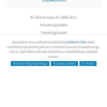
Tööpakkumised
© Salome Auto AS 2008-2033
Privaatsuspoliitika
Tarnetingimused
Garantii
Kasutame oma veebilehel küpsiseid (
rohkem infot
). Meie
veebilehe kasutamist jätkates nõustute küpsiste kasutamisega.
Utiliseerimine
Teil on igal hetkel võimalik küpsiste ja veebilehitseja seadeid
Sisukaart
muuta.
Webmail
Nõustun kõigi küpsistega
Küpsiste seaded
Ei nõustu