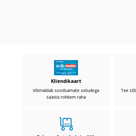
Kliendikaart
Võimaldab soodsamate ostudega
Tee sõb
säästa rohkem raha