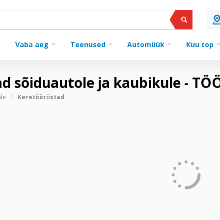
Vaba aeg
Teenused
Automüük
Kuu top
stad sõiduautole ja kaubikule -
ule
Keretööriistad