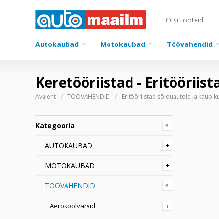
Autokaubad
Motokaubad
Töövahendid
Keretööriistad - Eritöörii
Avaleht
TÖÖVAHENDID
Eritööriistad sõiduautole ja kaubik