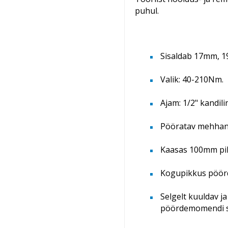
puhul.
Sisaldab 17mm, 
Valik: 40-210Nm.
Ajam: 1/2" kandili
Pööratav mehhani
Kaasas 100mm pi
Kogupikkus pöör
Selgelt kuuldav j
pöördemomendi s