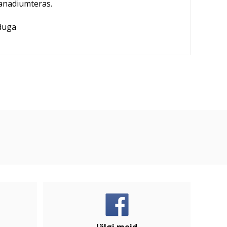
anadiumteras.
duga