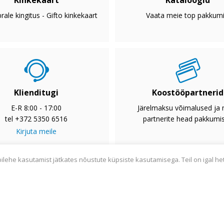
Kinkekaart
Kataloogid
rale kingitus - Gifto kinkekaart
Vaata meie top pakkumi
Klienditugi
Koostööpartnerid
E-R 8:00 - 17:00
Järelmaksu võimalused ja
tel +372 5350 6516
partnerite head pakkumi
Kirjuta meile
bilehe kasutamist jätkates nõustute küpsiste kasutamisega. Teil on igal he
2033
Privaatsuspoliitika
Tarnetingimused
Garantii
Utiliseerim