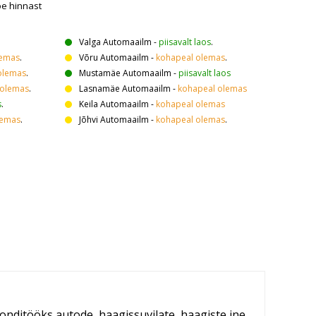
oe hinnast
Valga Automaailm
-
piisavalt laos
.
lemas
.
Võru Automaailm
-
kohapeal olemas
.
olemas
.
Mustamäe Automaailm
-
piisavalt laos
 olemas
.
Lasnamäe Automaailm
-
kohapeal olemas
s
.
Keila Automaailm
-
kohapeal olemas
lemas
.
Jõhvi Automaailm
-
kohapeal olemas
.
onditööks autode, haagissuvilate, haagiste jne