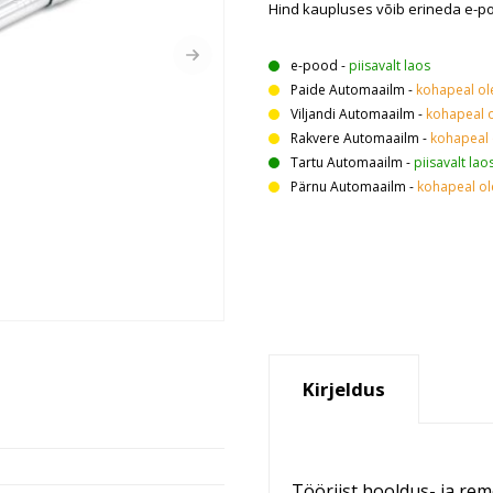
Hind kaupluses võib erineda e-p
e-pood
-
piisavalt laos
Paide Automaailm
-
kohapeal o
Viljandi Automaailm
-
kohapeal 
Rakvere Automaailm
-
kohapeal
Tartu Automaailm
-
piisavalt lao
Pärnu Automaailm
-
kohapeal o
Kirjeldus
Tööriist hooldus- ja rem