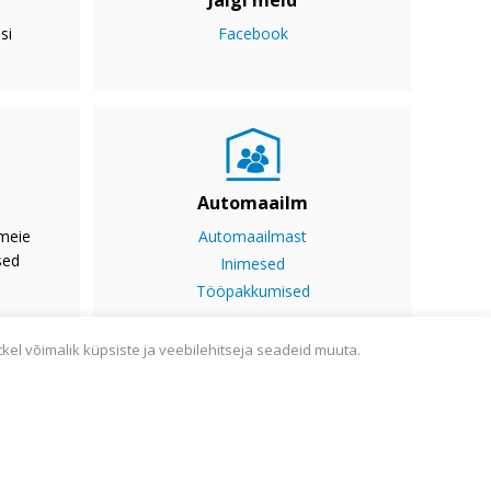
Jälgi meid
si
Facebook
Automaailm
 meie
Automaailmast
sed
Inimesed
Tööpakkumised
tkel võimalik küpsiste ja veebilehitseja seadeid muuta.
ine
Sisukaart
Webmail