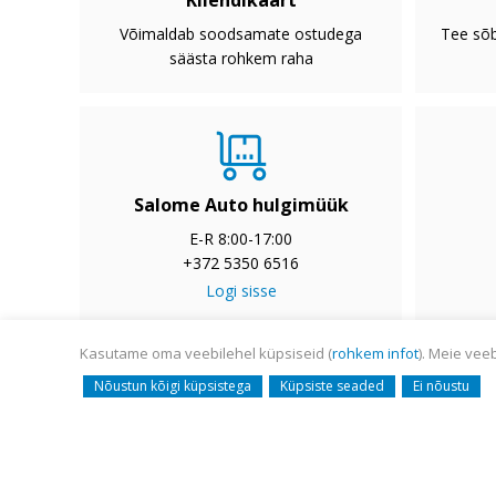
Kliendikaart
Võimaldab soodsamate ostudega
Tee sõb
säästa rohkem raha
Salome Auto hulgimüük
E-R 8:00-17:00
+372 5350 6516
Logi sisse
Kasutame oma veebilehel küpsiseid (
rohkem infot
). Meie vee
© Salome Auto AS 2008-
Nõustun kõigi küpsistega
Küpsiste seaded
Ei nõustu