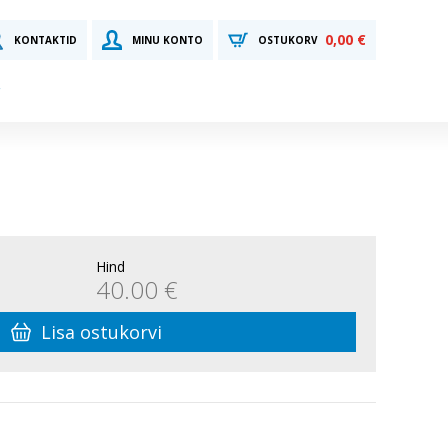
0,00 €
KONTAKTID
MINU KONTO
OSTUKORV
Hind
40.00 €
Lisa ostukorvi