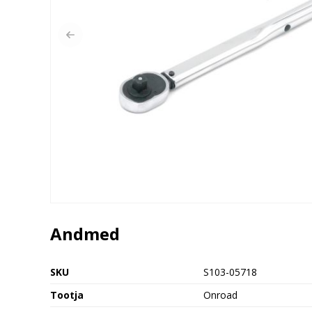
Andmed
SKU
S103-05718
Tootja
Onroad