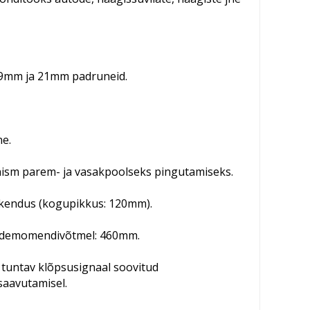
19mm ja 21mm padruneid.
ne.
sm parem- ja vasakpoolseks pingutamiseks.
kendus (kogupikkus: 120mm).
demomendivõtmel: 460mm.
a tuntav klõpsusignaal soovitud
aavutamisel.