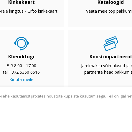
Kinkekaart
Kataloogid
rale kingitus - Gifto kinkekaart
Vaata meie top pakkumi
Klienditugi
Koostööpartnerid
E-R 8:00 - 17:00
Järelmaksu võimalused ja
tel +372 5350 6516
partnerite head pakkumi
Kirjuta meile
bilehe kasutamist jätkates nõustute küpsiste kasutamisega. Teil on igal he
2033
Privaatsuspoliitika
Tarnetingimused
Garantii
Utiliseerim