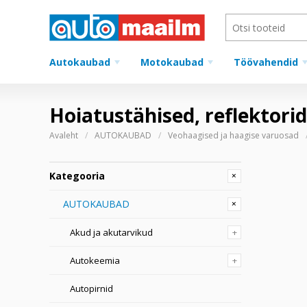
Autokaubad
Motokaubad
Töövahendid
Hoiatustähised, reflektor
Avaleht
AUTOKAUBAD
Veohaagised ja haagise varuosad