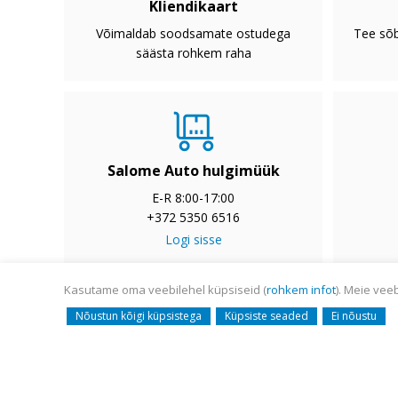
Kliendikaart
Võimaldab soodsamate ostudega
Tee sõb
säästa rohkem raha
Salome Auto hulgimüük
E-R 8:00-17:00
+372 5350 6516
Logi sisse
Kasutame oma veebilehel küpsiseid (
rohkem infot
). Meie vee
© Salome Auto AS 2008-
Nõustun kõigi küpsistega
Küpsiste seaded
Ei nõustu