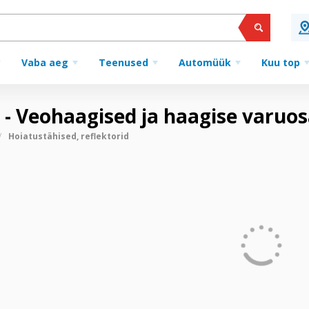
Vaba aeg
Teenused
Automüük
Kuu top
id - Veohaagised ja haagise var
Hoiatustähised, reflektorid