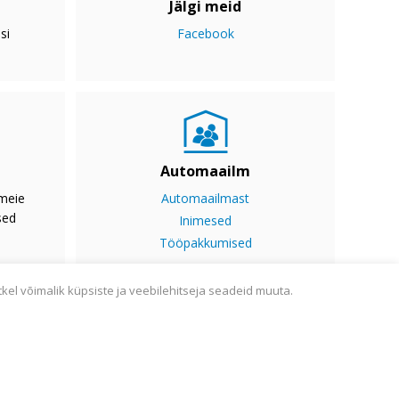
Jälgi meid
si
Facebook
Automaailm
 meie
Automaailmast
sed
Inimesed
Tööpakkumised
tkel võimalik küpsiste ja veebilehitseja seadeid muuta.
ine
Sisukaart
Webmail