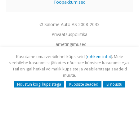
Tööpakkumised
© Salome Auto AS 2008-2033
Privaatsuspoliitika
Tarnetingimused
Garantii
Kasutame oma veebilehel küpsiseid (
rohkem infot
). Meie
veebilehe kasutamist jätkates nõustute küpsiste kasutamisega.
Utiliseerimine
Teil on igal hetkel võimalik küpsiste ja veebilehitseja seadeid
Sisukaart
muuta.
Webmail
Nõustun kõigi küpsistega
Küpsiste seaded
Ei nõustu