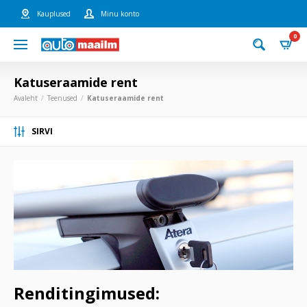
Kauplused
Minu konto
0
Katuseraamide rent
Avaleht
Teenused
Katuseraamide rent
SIRVI
Renditingimused: