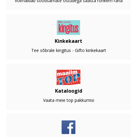
Võimaldab soodsamate ostudega säästa rohkem raha
Kinkekaart
Tee sõbrale kingitus - Gifto kinkekaart
Kataloogid
Vaata meie top pakkumisi