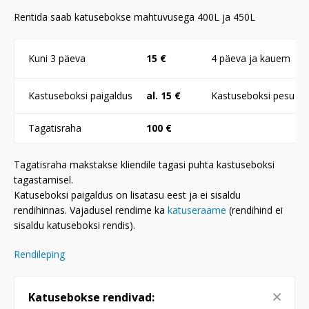
Rentida saab katusebokse mahtuvusega 400L ja 450L
Kuni 3 päeva
15 €
4 päeva ja kauem
Kastuseboksi paigaldus
al. 15 €
Kastuseboksi pesu
Tagatisraha
100 €
Tagatisraha makstakse kliendile tagasi puhta kastuseboksi
tagastamisel.
Katuseboksi paigaldus on lisatasu eest ja ei sisaldu
rendihinnas. Vajadusel rendime ka
katuseraame
(rendihind ei
sisaldu katuseboksi rendis).
Rendileping
Katusebokse rendivad: