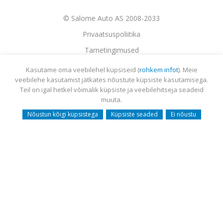
© Salome Auto AS 2008-2033
Privaatsuspoliitika
Tarnetingimused
Garantii
Kasutame oma veebilehel küpsiseid (
rohkem infot
). Meie
veebilehe kasutamist jätkates nõustute küpsiste kasutamisega.
Utiliseerimine
Teil on igal hetkel võimalik küpsiste ja veebilehitseja seadeid
Sisukaart
muuta.
Webmail
Nõustun kõigi küpsistega
Küpsiste seaded
Ei nõustu