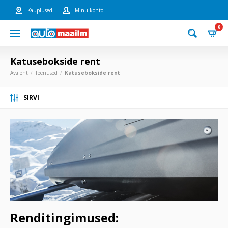
Kauplused
Minu konto
0
Katusebokside rent
Avaleht
Teenused
Katusebokside rent
SIRVI
Renditingimused: