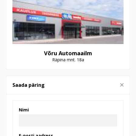
Võru Automaailm
Räpina mnt. 18a
Saada päring
Nimi
E-posti aadress