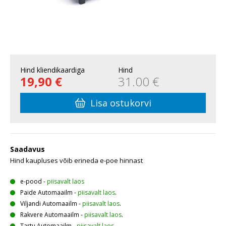
Hind kliendikaardiga
Hind
19,90 €
31.00 €
Lisa ostukorvi
Saadavus
Hind kaupluses võib erineda e-poe hinnast
e-pood
-
piisavalt laos
Paide Automaailm
-
piisavalt laos
.
Viljandi Automaailm
-
piisavalt laos
.
Rakvere Automaailm
-
piisavalt laos
.
Tartu Automaailm
-
piisavalt laos
.