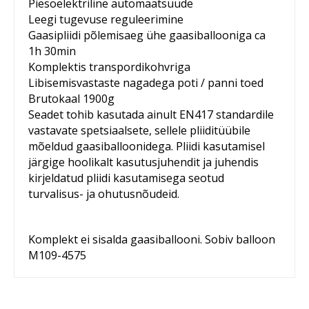
Piesoelektriline automaatsüüde
Leegi tugevuse reguleerimine
Gaasipliidi põlemisaeg ühe gaasiballooniga ca
1h 30min
Komplektis transpordikohvriga
Libisemisvastaste nagadega poti / panni toed
Brutokaal 1900g
Seadet tohib kasutada ainult EN417 standardile
vastavate spetsiaalsete, sellele pliiditüübile
mõeldud gaasiballoonidega. Pliidi kasutamisel
järgige hoolikalt kasutusjuhendit ja juhendis
kirjeldatud pliidi kasutamisega seotud
turvalisus- ja ohutusnõudeid.
Komplekt ei sisalda gaasiballooni. Sobiv balloon
M109-4575