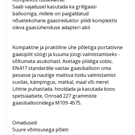
Saab vajadusel kasutada ka grillgaasi
ballooniga, millele on paigaldatud
nõuetekohane gaasireduktor pliidi komplektis
oleva gaasiühenduse adapteri abil.
Kompaktne ja praktiline ühe põletiga portatiivne
gaasipliit söögi ja kuuma joogi valmistamiseks -
sõltumata asukohast. Asetage pliidiga sobiv,
EN417 standardile vastav gaasiballoon oma
pesasse ja nautige maitsva toidu valmistamist
suvilas, kämpingus, matkal, maal või merel.
Lihtne puhastada, hooldada ja kasutada koos
spetsiaalsete, Onroad 227 grammiste
gaasiballoonidega M109-4575.
Omadused:
Suure võimsusega põleti