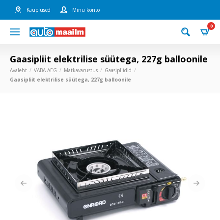
Kauplused
Minu konto
0
Gaasipliit elektrilise süütega, 227g balloonile
Avaleht
VABA AEG
Matkavarustus
Gaasipliidid
Gaasipliit elektrilise süütega, 227g balloonile