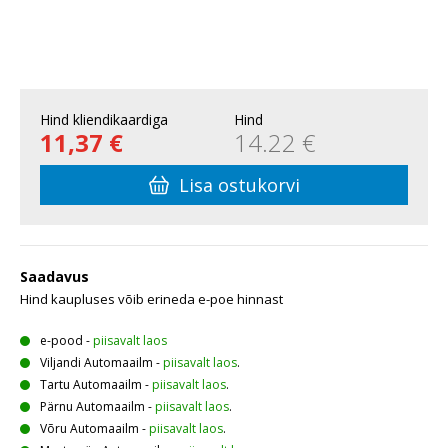
Hind kliendikaardiga
Hind
11,37 €
14.22 €
Lisa ostukorvi
Saadavus
Hind kaupluses võib erineda e-poe hinnast
e-pood
-
piisavalt laos
Viljandi Automaailm
-
piisavalt laos
.
Tartu Automaailm
-
piisavalt laos
.
Pärnu Automaailm
-
piisavalt laos
.
Võru Automaailm
-
piisavalt laos
.