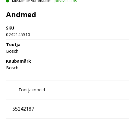
Mustamäe Automaailm
-
piisavalt laos
Andmed
SKU
0242145510
Tootja
Bosch
Kaubamärk
Bosch
Tootjakoodid
55242187