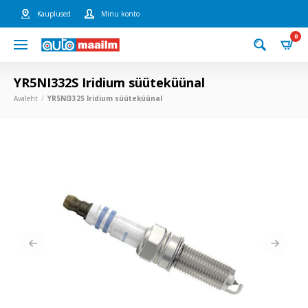
Kauplused
Minu konto
0
YR5NI332S Iridium süüteküünal
Avaleht
YR5NI332S Iridium süüteküünal