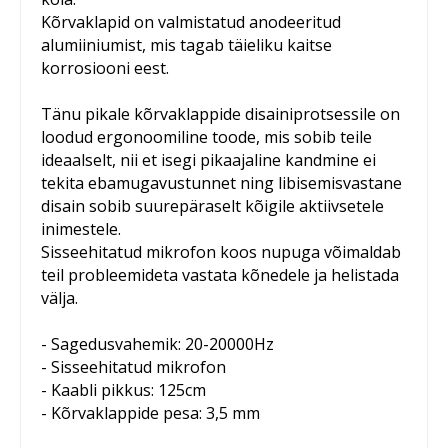
Kõrvaklapid on valmistatud anodeeritud
alumiiniumist, mis tagab täieliku kaitse
korrosiooni eest.
Tänu pikale kõrvaklappide disainiprotsessile on
loodud ergonoomiline toode, mis sobib teile
ideaalselt, nii et isegi pikaajaline kandmine ei
tekita ebamugavustunnet ning libisemisvastane
disain sobib suurepäraselt kõigile aktiivsetele
inimestele.
Sisseehitatud mikrofon koos nupuga võimaldab
teil probleemideta vastata kõnedele ja helistada
välja.
- Sagedusvahemik: 20-20000Hz
- Sisseehitatud mikrofon
- Kaabli pikkus: 125cm
- Kõrvaklappide pesa: 3,5 mm