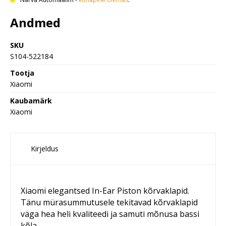
Andmed
SKU
S104-522184
Tootja
Xiaomi
Kaubamärk
Xiaomi
Kirjeldus
Xiaomi elegantsed In-Ear Piston kõrvaklapid.
Tänu mürasummutusele tekitavad kõrvaklapid
väga hea heli kvaliteedi ja samuti mõnusa bassi
kõla.