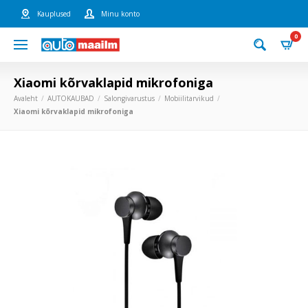
Kauplused
Minu konto
0
Xiaomi kõrvaklapid mikrofoniga
Avaleht
AUTOKAUBAD
Salongivarustus
Mobiilitarvikud
Xiaomi kõrvaklapid mikrofoniga