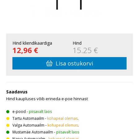
Hind kliendikaardiga
Hind
12,96 €
15.25 €
Lisa ostukorvi
Saadavus
Hind kaupluses võib erineda e-poe hinnast
e-pood
-
piisavalt laos
Tartu Automaailm
-
kohapeal olemas
.
Valga Automaailm
-
kohapeal olemas
.
Mustamäe Automaailm
-
piisavalt laos
Narva Automaailm
-
kohapeal olemas
.