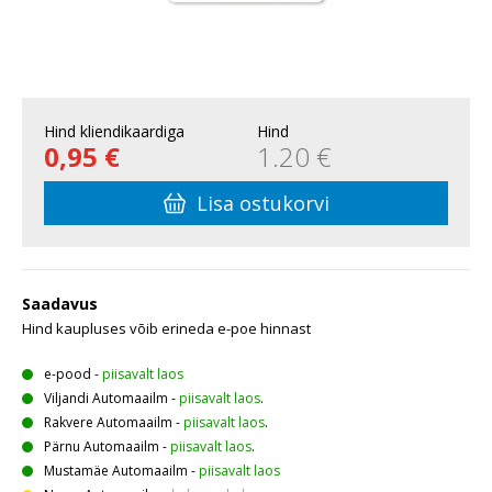
Hind kliendikaardiga
Hind
0,95 €
1.20 €
Lisa ostukorvi
Saadavus
Hind kaupluses võib erineda e-poe hinnast
e-pood
-
piisavalt laos
Viljandi Automaailm
-
piisavalt laos
.
Rakvere Automaailm
-
piisavalt laos
.
Pärnu Automaailm
-
piisavalt laos
.
Mustamäe Automaailm
-
piisavalt laos