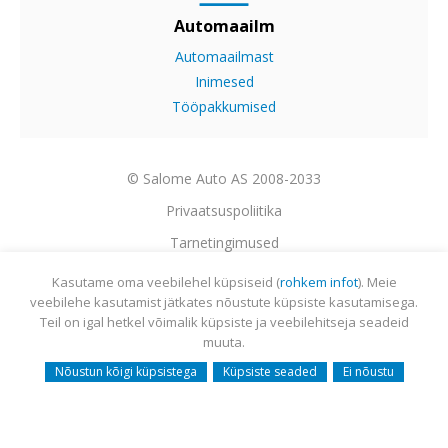
Automaailm
Automaailmast
Inimesed
Tööpakkumised
© Salome Auto AS 2008-2033
Privaatsuspoliitika
Tarnetingimused
Garantii
Kasutame oma veebilehel küpsiseid (
rohkem infot
). Meie
veebilehe kasutamist jätkates nõustute küpsiste kasutamisega.
Utiliseerimine
Teil on igal hetkel võimalik küpsiste ja veebilehitseja seadeid
Sisukaart
muuta.
Webmail
Nõustun kõigi küpsistega
Küpsiste seaded
Ei nõustu