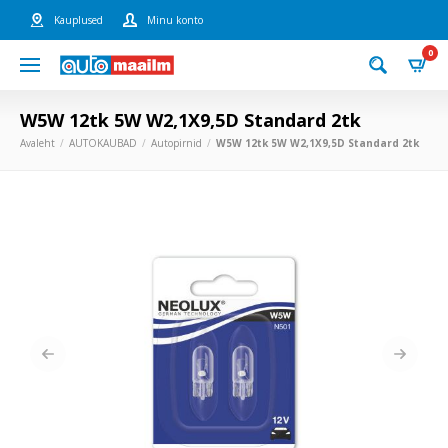
Kauplused
Minu konto
0
W5W 12tk 5W W2,1X9,5D Standard 2tk
Avaleht
AUTOKAUBAD
Autopirnid
W5W 12tk 5W W2,1X9,5D Standard 2tk