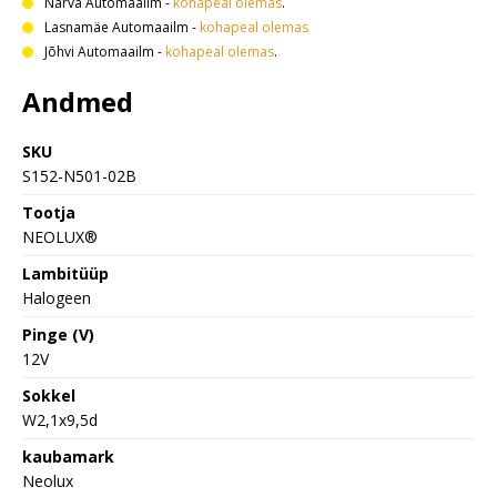
Narva Automaailm
-
kohapeal olemas
.
Lasnamäe Automaailm
-
kohapeal olemas
Jõhvi Automaailm
-
kohapeal olemas
.
Andmed
SKU
S152-N501-02B
Tootja
NEOLUX®
Lambitüüp
Halogeen
Pinge (V)
12V
Sokkel
W2,1x9,5d
kaubamark
Neolux