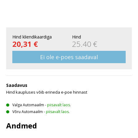
Hind kliendikaardiga
Hind
20,31 €
25.40 €
Ei ole e-poes saadaval
Saadavus
Hind kaupluses võib erineda e-poe hinnast
Valga Automaailm
-
piisavalt laos
.
Võru Automaailm
-
piisavalt laos
.
Andmed