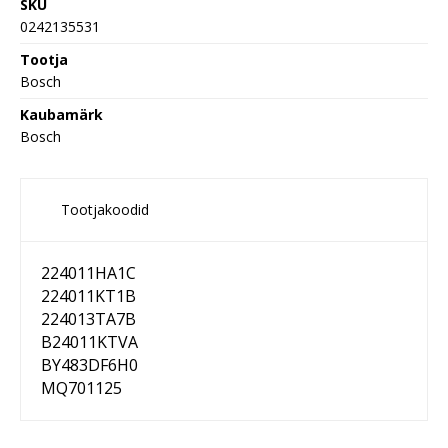
SKU
0242135531
Tootja
Bosch
Kaubamärk
Bosch
Tootjakoodid
224011HA1C
224011KT1B
224013TA7B
B24011KTVA
BY483DF6H0
MQ701125