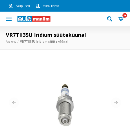
Kauplused
Minu konto
0
VR7TII35U Iridium süüteküünal
Avaleht
VR7TII35U Iridium süüteküünal