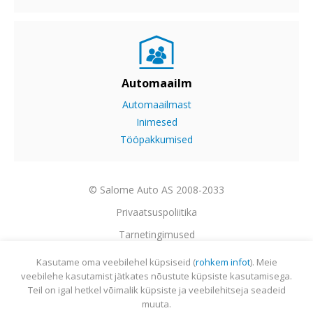
Automaailm
Automaailmast
Inimesed
Tööpakkumised
© Salome Auto AS 2008-2033
Privaatsuspoliitika
Tarnetingimused
Garantii
Kasutame oma veebilehel küpsiseid (
rohkem infot
). Meie
veebilehe kasutamist jätkates nõustute küpsiste kasutamisega.
Utiliseerimine
Teil on igal hetkel võimalik küpsiste ja veebilehitseja seadeid
Sisukaart
muuta.