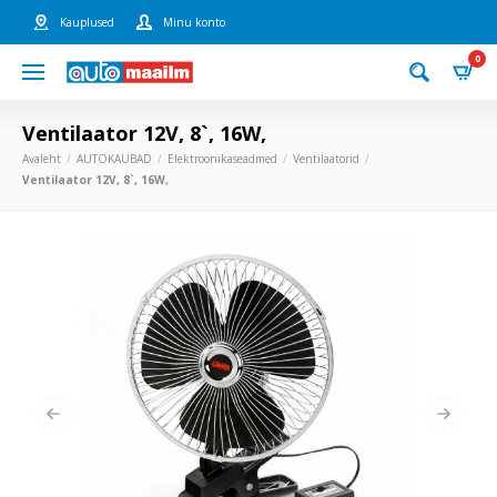
Kauplused
Minu konto
0
Ventilaator 12V, 8`, 16W,
Avaleht
AUTOKAUBAD
Elektroonikaseadmed
Ventilaatorid
Ventilaator 12V, 8`, 16W,