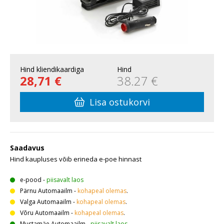
Hind kliendikaardiga
Hind
28,71 €
38.27 €
Lisa ostukorvi
Saadavus
Hind kaupluses võib erineda e-poe hinnast
e-pood
-
piisavalt laos
Pärnu Automaailm
-
kohapeal olemas
.
Valga Automaailm
-
kohapeal olemas
.
Võru Automaailm
-
kohapeal olemas
.
Mustamäe Automaailm
-
piisavalt laos