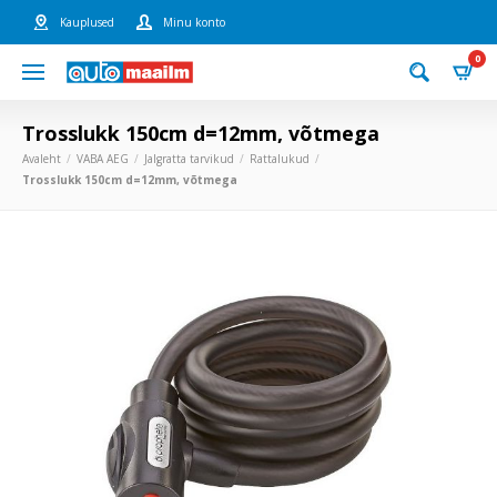
Kauplused
Minu konto
0
Trosslukk 150cm d=12mm, võtmega
Avaleht
VABA AEG
Jalgratta tarvikud
Rattalukud
Trosslukk 150cm d=12mm, võtmega