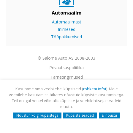
Automaailm
Automaailmast
Inimesed
Tööpakkumised
© Salome Auto AS 2008-2033
Privaatsuspoliitika
Tarnetingimused
Garantii
Kasutame oma veebilehel küpsiseid (
rohkem infot
). Meie
veebilehe kasutamist jätkates nõustute küpsiste kasutamisega.
Utiliseerimine
Teil on igal hetkel võimalik küpsiste ja veebilehitseja seadeid
Sisukaart
muuta.
Webmail
Nõustun kõigi küpsistega
Küpsiste seaded
Ei nõustu