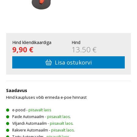
Hind kliendikaardiga
Hind
9,90 €
13.50 €
Lisa ostukorvi
Saadavus
Hind kaupluses võib erineda e-poe hinnast
e-pood
-
piisavalt laos
Paide Automaailm
-
piisavalt laos
.
Viljandi Automaailm
-
piisavalt laos
.
Rakvere Automaailm
-
piisavalt laos
.
Tartu Automaailm
-
piisavalt laos
.