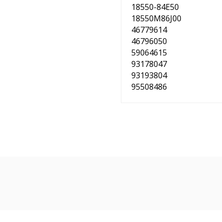
18550-84E50
18550M86J00
46779614
46796050
59064615
93178047
93193804
95508486