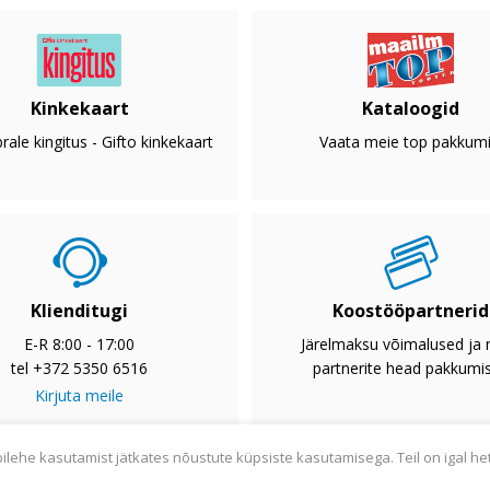
Kinkekaart
Kataloogid
rale kingitus - Gifto kinkekaart
Vaata meie top pakkumi
Klienditugi
Koostööpartnerid
E-R 8:00 - 17:00
Järelmaksu võimalused ja
tel +372 5350 6516
partnerite head pakkumi
Kirjuta meile
bilehe kasutamist jätkates nõustute küpsiste kasutamisega. Teil on igal he
2033
Privaatsuspoliitika
Tarnetingimused
Garantii
Utiliseerim