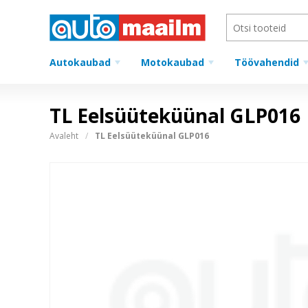
Autokaubad
Motokaubad
Töövahendid
TL Eelsüüteküünal GLP016
Avaleht
TL Eelsüüteküünal GLP016