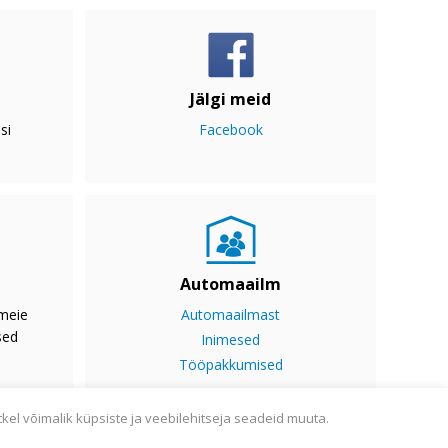
Jälgi meid
si
Facebook
Automaailm
 meie
Automaailmast
sed
Inimesed
Tööpakkumised
tkel võimalik küpsiste ja veebilehitseja seadeid muuta.
ine
Sisukaart
Webmail