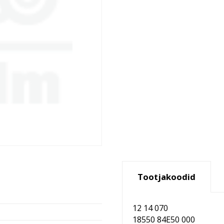
Tootjakoodid
12 14 070
18550 84E50 000