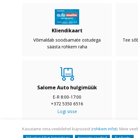
Kliendikaart
Võimaldab soodsamate ostudega
Tee sõb
säästa rohkem raha
Salome Auto hulgimüük
E-R 8:00-17:00
+372 5350 6516
Logi sisse
Kasutame oma veebilehel küpsiseid (
rohkem infot
). Meie vee
© Salome Auto AS 2008-
Nõustun kõigi küpsistega
Küpsiste seaded
Ei nõustu