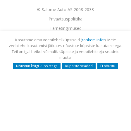
© Salome Auto AS 2008-2033
Privaatsuspoliitika
Tarnetingimused
Garantii
Kasutame oma veebilehel küpsiseid (
rohkem infot
). Meie
veebilehe kasutamist jätkates nõustute küpsiste kasutamisega.
Utiliseerimine
Teil on igal hetkel võimalik küpsiste ja veebilehitseja seadeid
Sisukaart
muuta.
Webmail
Nõustun kõigi küpsistega
Küpsiste seaded
Ei nõustu