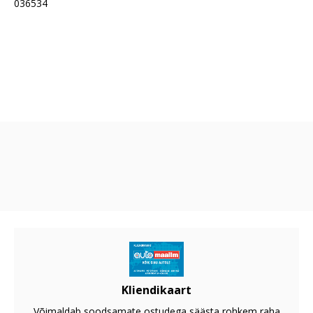
036534
Kliendikaart
Võimaldab soodsamate ostudega säästa rohkem raha