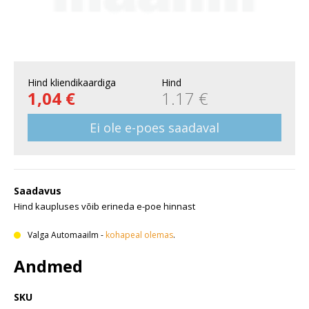
Hind kliendikaardiga
Hind
1,04 €
1.17 €
Ei ole e-poes saadaval
Saadavus
Hind kaupluses võib erineda e-poe hinnast
Valga Automaailm
-
kohapeal olemas
.
Andmed
SKU