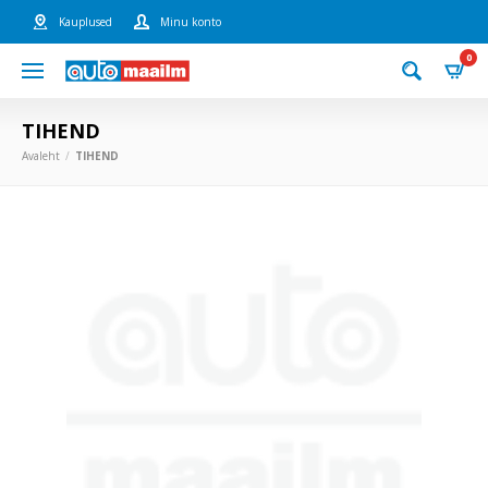
Kauplused
Minu konto
0
TIHEND
Avaleht
TIHEND