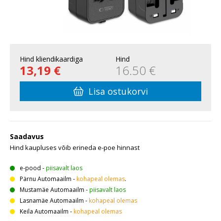
Hind kliendikaardiga
Hind
13,19 €
16.50 €
Lisa ostukorvi
Saadavus
Hind kaupluses võib erineda e-poe hinnast
e-pood
-
piisavalt laos
Pärnu Automaailm
-
kohapeal olemas
.
Mustamäe Automaailm
-
piisavalt laos
Lasnamäe Automaailm
-
kohapeal olemas
Keila Automaailm
-
kohapeal olemas