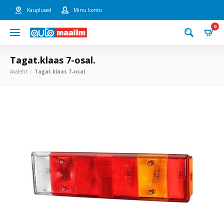
Kauplused
Minu konto
0
Tagat.klaas 7-osal.
Avaleht
Tagat.klaas 7-osal.