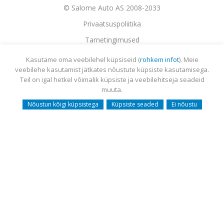
© Salome Auto AS 2008-2033
Privaatsuspoliitika
Tarnetingimused
Garantii
Kasutame oma veebilehel küpsiseid (
rohkem infot
). Meie
veebilehe kasutamist jätkates nõustute küpsiste kasutamisega.
Utiliseerimine
Teil on igal hetkel võimalik küpsiste ja veebilehitseja seadeid
Sisukaart
muuta.
Webmail
Nõustun kõigi küpsistega
Küpsiste seaded
Ei nõustu