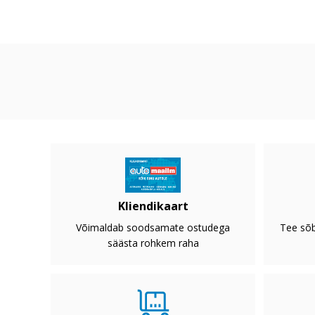
Kliendikaart
Võimaldab soodsamate ostudega
Tee sõb
säästa rohkem raha