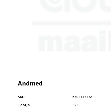
Andmed
SKU
6X0411313A-S
Tootja
323