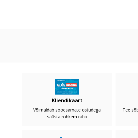
Kliendikaart
Võimaldab soodsamate ostudega
Tee sõb
säästa rohkem raha