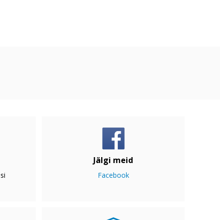
Jälgi meid
si
Facebook