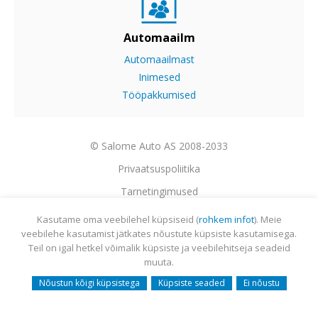
Automaailm
Automaailmast
Inimesed
Tööpakkumised
© Salome Auto AS 2008-2033
Privaatsuspoliitika
Tarnetingimused
Garantii
Kasutame oma veebilehel küpsiseid (
rohkem infot
). Meie
veebilehe kasutamist jätkates nõustute küpsiste kasutamisega.
Utiliseerimine
Teil on igal hetkel võimalik küpsiste ja veebilehitseja seadeid
Sisukaart
muuta.
Webmail
Nõustun kõigi küpsistega
Küpsiste seaded
Ei nõustu