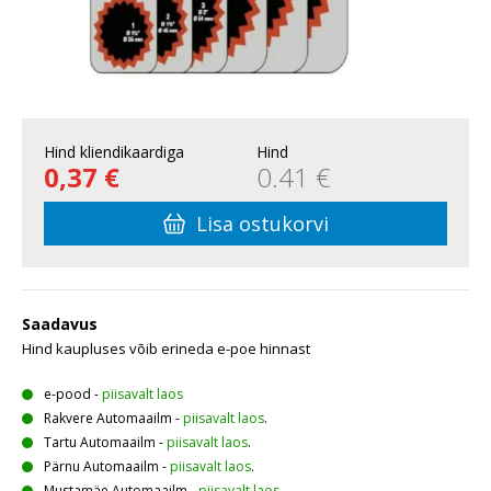
Hind kliendikaardiga
Hind
0,37 €
0.41 €
Lisa ostukorvi
Saadavus
Hind kaupluses võib erineda e-poe hinnast
e-pood
-
piisavalt laos
Rakvere Automaailm
-
piisavalt laos
.
Tartu Automaailm
-
piisavalt laos
.
Pärnu Automaailm
-
piisavalt laos
.
Mustamäe Automaailm
-
piisavalt laos