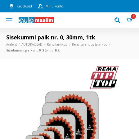
Kauplused
Minu konto
0
Sisekummi paik nr. 0, 30mm, 1tk
Avaleht
AUTOKAUBAD
Rehvitarvikud
Rehviparandus tarvikud
Sisekummi paik nr. 0, 30mm, 1tk