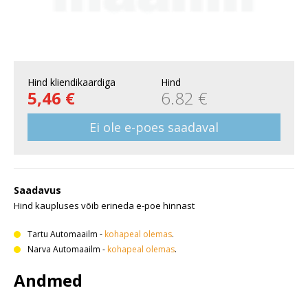
Hind kliendikaardiga
Hind
5,46 €
6.82 €
Ei ole e-poes saadaval
Saadavus
Hind kaupluses võib erineda e-poe hinnast
Tartu Automaailm
-
kohapeal olemas
.
Narva Automaailm
-
kohapeal olemas
.
Andmed