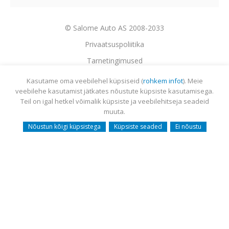
© Salome Auto AS 2008-2033
Privaatsuspoliitika
Tarnetingimused
Garantii
Kasutame oma veebilehel küpsiseid (
rohkem infot
). Meie
veebilehe kasutamist jätkates nõustute küpsiste kasutamisega.
Utiliseerimine
Teil on igal hetkel võimalik küpsiste ja veebilehitseja seadeid
Sisukaart
muuta.
Webmail
Nõustun kõigi küpsistega
Küpsiste seaded
Ei nõustu