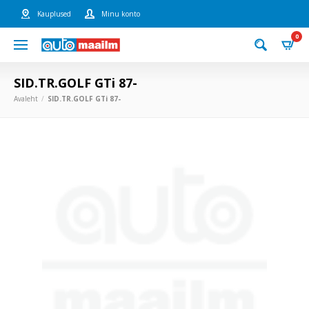
Kauplused
Minu konto
0
SID.TR.GOLF GTi 87-
Avaleht
SID.TR.GOLF GTi 87-