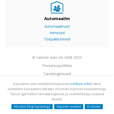
Automaailm
Automaailmast
Inimesed
Tööpakkumised
© Salome Auto AS 2008-2033
Privaatsuspoliitika
Tarnetingimused
Garantii
Kasutame oma veebilehel küpsiseid (
rohkem infot
). Meie
veebilehe kasutamist jätkates nõustute küpsiste kasutamisega.
Utiliseerimine
Teil on igal hetkel võimalik küpsiste ja veebilehitseja seadeid
Sisukaart
muuta.
Webmail
Nõustun kõigi küpsistega
Küpsiste seaded
Ei nõustu