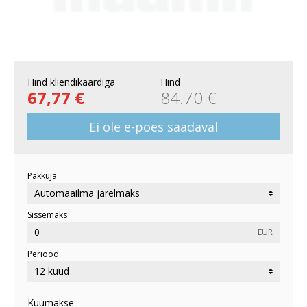
Hind kliendikaardiga
Hind
67,77 €
84.70 €
Ei ole e-poes saadaval
Pakkuja
Sissemaks
EUR
Periood
Kuumakse