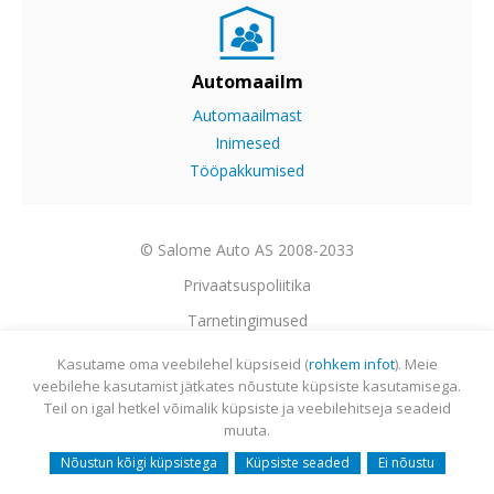
Automaailm
Automaailmast
Inimesed
Tööpakkumised
© Salome Auto AS 2008-2033
Privaatsuspoliitika
Tarnetingimused
Garantii
Kasutame oma veebilehel küpsiseid (
rohkem infot
). Meie
veebilehe kasutamist jätkates nõustute küpsiste kasutamisega.
Utiliseerimine
Teil on igal hetkel võimalik küpsiste ja veebilehitseja seadeid
Sisukaart
muuta.
Webmail
Nõustun kõigi küpsistega
Küpsiste seaded
Ei nõustu