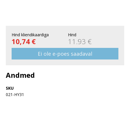
Hind kliendikaardiga
Hind
10,74 €
11.93 €
Ei ole e-poes saadaval
Andmed
SKU
021-HY31