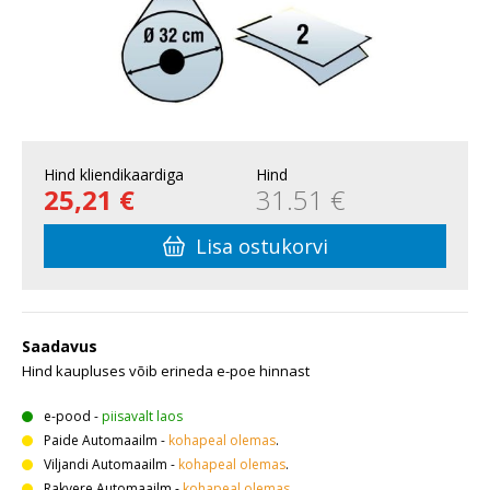
Hind kliendikaardiga
Hind
25,21 €
31.51 €
Lisa ostukorvi
Saadavus
Hind kaupluses võib erineda e-poe hinnast
e-pood
-
piisavalt laos
Paide Automaailm
-
kohapeal olemas
.
Viljandi Automaailm
-
kohapeal olemas
.
Rakvere Automaailm
-
kohapeal olemas
.