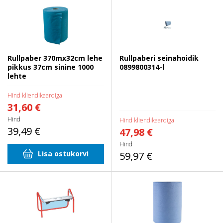
37cm sinine 1000 lehte
0899800314-l
Rullpaber 370mx32cm lehe
Rullpaberi seinahoidik
pikkus 37cm sinine 1000
0899800314-l
lehte
Hind kliendikaardiga
31,60 €
Hind
Hind kliendikaardiga
39,49 €
47,98 €
Hind
Lisa ostukorvi
59,97 €
Hoidik paberi ja kangarullidele
Rullpaber MAXI 2-kih. 380mx37cm
sinine