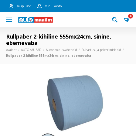
Kauplused
Minu konto
0
Rullpaber 2-kihiline 555mx24cm, sinine,
ebemevaba
Avaleht
AUTOKAUBAD
Autohooldusvahendid
Puhastus- ja poleerimislapid
Rullpaber 2-kihiline 555mx24cm, sinine, ebemevaba