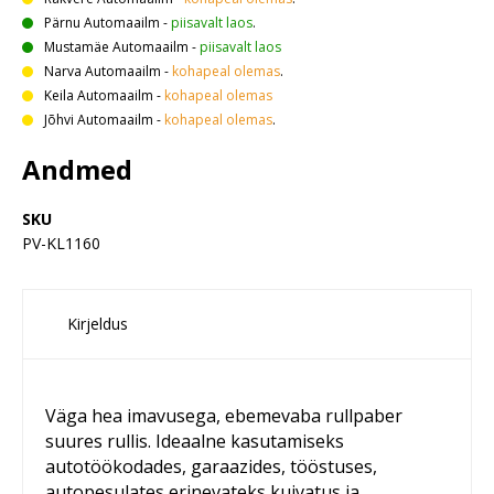
Pärnu Automaailm
-
piisavalt laos
.
Mustamäe Automaailm
-
piisavalt laos
Narva Automaailm
-
kohapeal olemas
.
Keila Automaailm
-
kohapeal olemas
Jõhvi Automaailm
-
kohapeal olemas
.
Andmed
SKU
PV-KL1160
Kirjeldus
Väga hea imavusega, ebemevaba rullpaber
suures rullis. Ideaalne kasutamiseks
autotöökodades, garaazides, tööstuses,
autopesulates erinevateks kuivatus ja