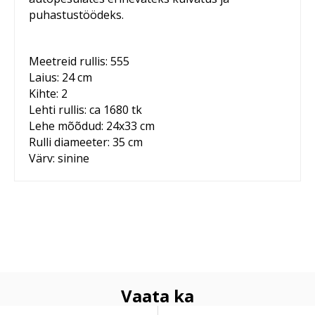
puhastustöödeks.
Meetreid rullis: 555
Laius: 24 cm
Kihte: 2
Lehti rullis: ca 1680 tk
Lehe mõõdud: 24x33 cm
Rulli diameeter: 35 cm
Värv: sinine
Vaata ka
Rullpaber 370mx32cm lehe pikkus
Rullpaberi seinahoidik