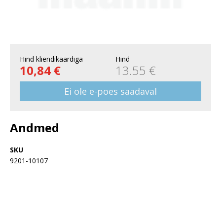
Hind kliendikaardiga
Hind
10,84 €
13.55 €
Ei ole e-poes saadaval
Andmed
SKU
9201-10107